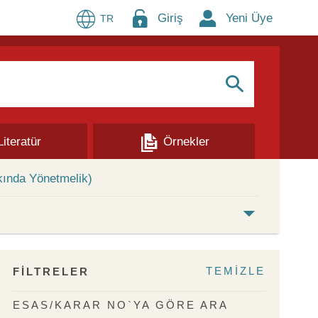
Giriş
Yeni Üye
TR
S
Literatür
Örnekler
kında Yönetmelik)
TEMİZLE
FİLTRELER
ESAS/KARAR NO`YA GÖRE ARA