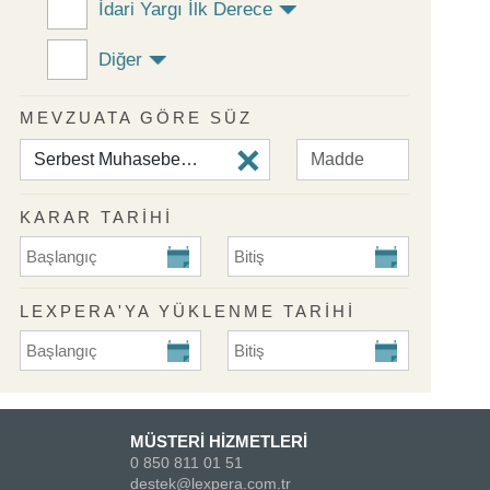
İdari Yargı İlk Derece
Diğer
MEVZUATA GÖRE SÜZ
KARAR TARİHİ
KARAR TARİHİ Başlangıç
KARAR TARİHİ Bitiş
LEXPERA'YA YÜKLENME TARIHI
Lexpera'ya Yüklenme Tarihi Başlangıç
Lexpera'ya Yüklenme Tarihi Biti
MÜSTERİ HİZMETLERİ
0 850 811 01 51
destek@lexpera.com.tr