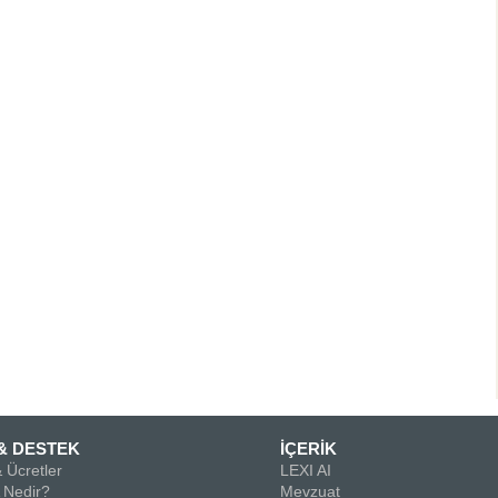
& DESTEK
İÇERİK
 Ücretler
LEXI AI
Nedir?
Mevzuat