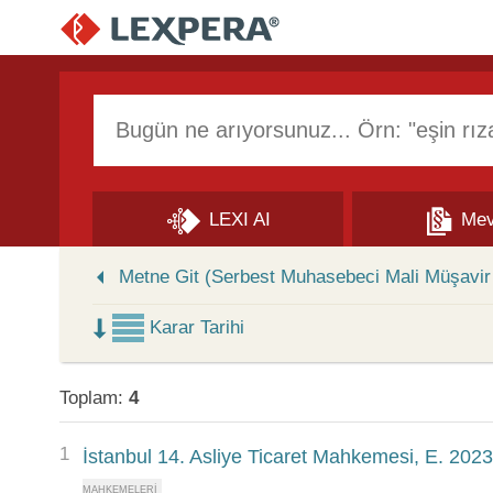
Arama Kutusu
LEXI AI
Mev
Skip to Search Results
Metne Git (Serbest Muhasebeci Mali Müşavir 
Karar Tarihi
Toplam:
4
1
İstanbul 14. Asliye Ticaret Mahkemesi, E. 202