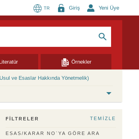
Giriş
Yeni Üye
TR
S
Literatür
Örnekler
 Usul ve Esaslar Hakkında Yönetmelik)
TEMİZLE
FİLTRELER
ESAS/KARAR NO`YA GÖRE ARA