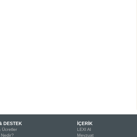
& DESTEK
İÇERİK
 Ücretler
LEXI AI
Nedir?
Mevzuat