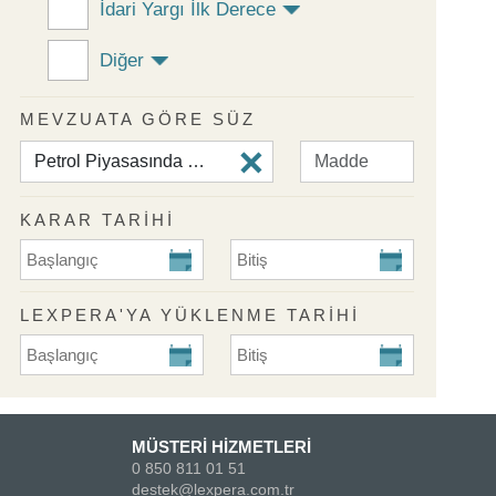
İdari Yargı İlk Derece
Diğer
MEVZUATA GÖRE SÜZ
KARAR TARİHİ
KARAR TARİHİ Başlangıç
KARAR TARİHİ Bitiş
LEXPERA'YA YÜKLENME TARIHI
Lexpera'ya Yüklenme Tarihi Başlangıç
Lexpera'ya Yüklenme Tarihi Biti
MÜSTERİ HİZMETLERİ
0 850 811 01 51
destek@lexpera.com.tr