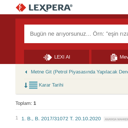
Arama Kutusu
LEXI AI
Mev
Skip to Search Results
Metne Git (Petrol Piyasasında Yapılacak Den
Karar Tarihi
Toplam:
1
1
1. B., B. 2017/31072 T. 20.10.2020