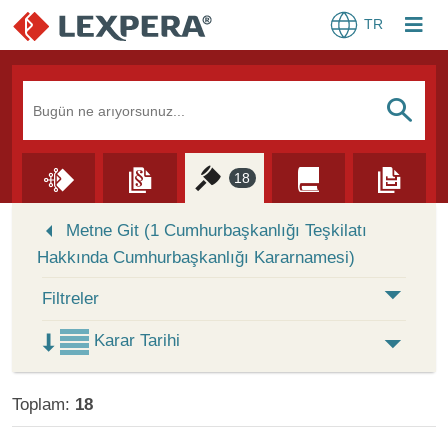
TR
Arama Kutusu
S
18
Skip to Search Results
Metne Git (1 Cumhurbaşkanlığı Teşkilatı
Hakkında Cumhurbaşkanlığı Kararnamesi)
Filtreler
Karar Tarihi
Toplam:
18