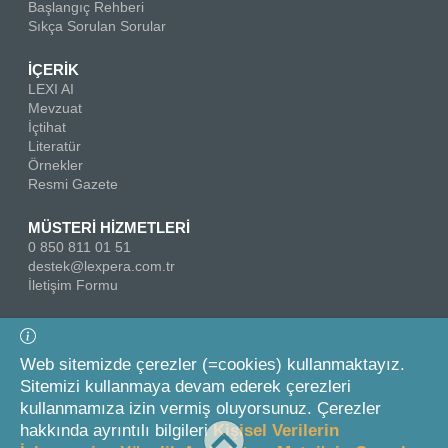
Başlangıç Rehberi
Sıkça Sorulan Sorular
İÇERİK
LEXI AI
Mevzuat
İçtihat
Literatür
Örnekler
Resmi Gazete
MÜSTERİ HİZMETLERİ
0 850 811 01 51
destek@lexpera.com.tr
İletişim Formu
Bizi Takip Edin
Web sitemizde çerezler (=cookies) kullanmaktayız.
Sitemizi kullanmaya devam ederek çerezleri
kullanmamıza izin vermiş oluyorsunuz. Çerezler
hakkında ayrıntılı bilgileri
Kişisel Verilerin