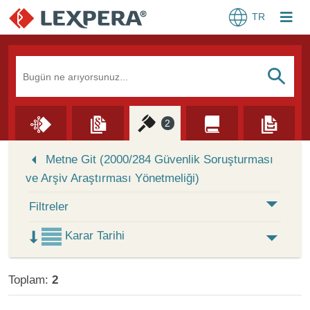
TR
Arama Kutusu
S
2
Skip to Search Results
Metne Git (2000/284 Güvenlik Soruşturması
ve Arşiv Araştırması Yönetmeliği)
Filtreler
Karar Tarihi
Toplam:
2