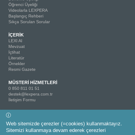
Öğrenci Üyeliği
Videolarla LEXPERA
Başlangıç Rehberi
Sıkça Sorulan Sorular
İÇERİK
LEXI AI
Mevzuat
İçtihat
Literatür
Örnekler
Resmi Gazete
MÜSTERİ HİZMETLERİ
0 850 811 01 51
destek@lexpera.com.tr
İletişim Formu
Bizi Takip Edin
Web sitemizde çerezler (=cookies) kullanmaktayız.
Sitemizi kullanmaya devam ederek çerezleri