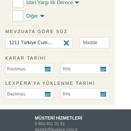
İdari Yargı İlk Derece
Diğer
MEVZUATA GÖRE SÜZ
KARAR TARİHİ
KARAR TARİHİ Başlangıç
KARAR TARİHİ Bitiş
LEXPERA'YA YÜKLENME TARIHI
Lexpera'ya Yüklenme Tarihi Başlangıç
Lexpera'ya Yüklenme Tarihi Biti
MÜSTERİ HİZMETLERİ
0 850 811 01 51
destek@lexpera.com.tr