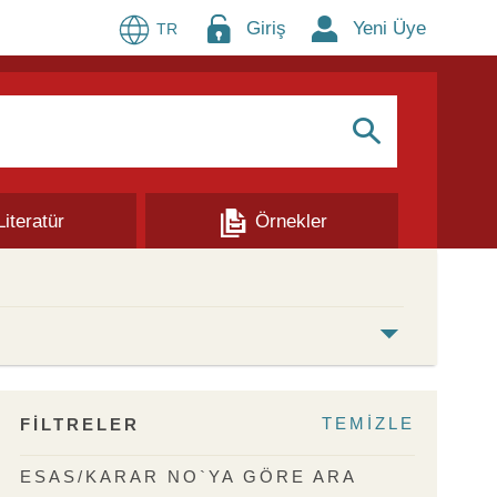
Giriş
Yeni Üye
TR
S
Literatür
Örnekler
TEMİZLE
FİLTRELER
ESAS/KARAR NO`YA GÖRE ARA