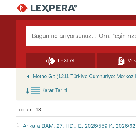
Arama Kutusu
LEXI AI
Mev
Skip to Search Results
Metne Git (1211 Türkiye Cumhuriyet Merkez
Karar Tarihi
Toplam:
13
1
Ankara BAM, 27. HD., E. 2026/559 K. 2026/62