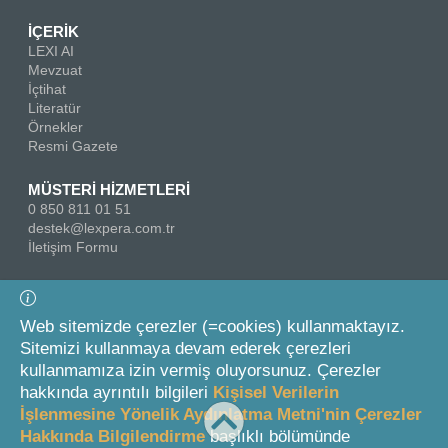
İÇERİK
LEXI AI
Mevzuat
İçtihat
Literatür
Örnekler
Resmi Gazete
MÜSTERİ HİZMETLERİ
0 850 811 01 51
destek@lexpera.com.tr
İletişim Formu
Bizi Takip Edin
Web sitemizde çerezler (=cookies) kullanmaktayız.
Sitemizi kullanmaya devam ederek çerezleri
kullanmamıza izin vermiş oluyorsunuz. Çerezler
hakkında ayrıntılı bilgileri
Kişisel Verilerin
İşlenmesine Yönelik Aydınlatma Metni'nin Çerezler
Hakkında Bilgilendirme
başlıklı bölümünde
© 2026 On İki Levha Yayıncılık A.Ş.