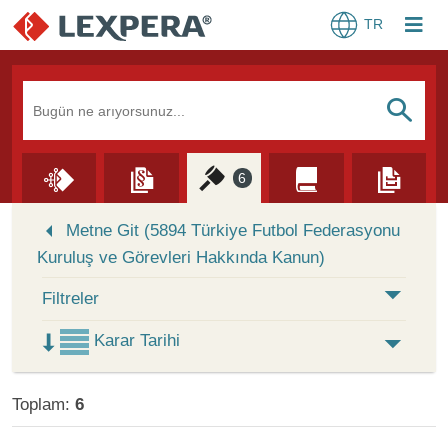
TR
Arama Kutusu
S
6
Skip to Search Results
Metne Git (5894 Türkiye Futbol Federasyonu
Kuruluş ve Görevleri Hakkında Kanun)
Filtreler
Karar Tarihi
Toplam:
6