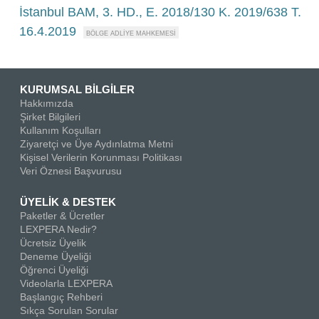
İstanbul BAM, 3. HD., E. 2018/130 K. 2019/638 T.
16.4.2019
KURUMSAL BİLGİLER
Hakkımızda
Şirket Bilgileri
Kullanım Koşulları
Ziyaretçi ve Üye Aydınlatma Metni
Kişisel Verilerin Korunması Politikası
Veri Öznesi Başvurusu
ÜYELİK & DESTEK
Paketler & Ücretler
LEXPERA Nedir?
Ücretsiz Üyelik
Deneme Üyeliği
Öğrenci Üyeliği
Videolarla LEXPERA
Başlangıç Rehberi
Sıkça Sorulan Sorular