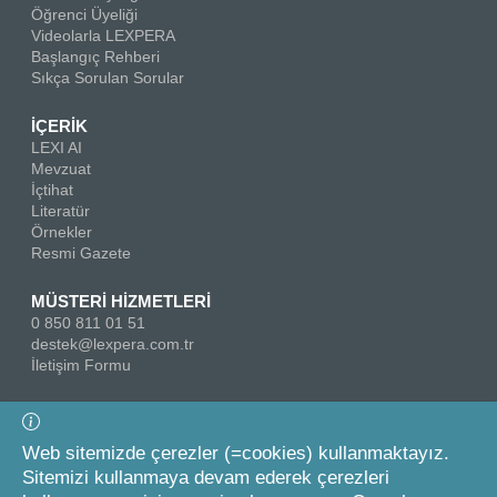
Öğrenci Üyeliği
Videolarla LEXPERA
Başlangıç Rehberi
Sıkça Sorulan Sorular
İÇERİK
LEXI AI
Mevzuat
İçtihat
Literatür
Örnekler
Resmi Gazete
MÜSTERİ HİZMETLERİ
0 850 811 01 51
destek@lexpera.com.tr
İletişim Formu
Bizi Takip Edin
Web sitemizde çerezler (=cookies) kullanmaktayız.
Sitemizi kullanmaya devam ederek çerezleri