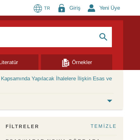
Giriş
Yeni Üye
TR
S
Literatür
Örnekler
 Kapsamında Yapılacak İhalelere İlişkin Esas ve
TEMİZLE
FİLTRELER