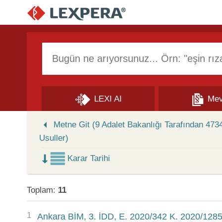
Arama Kutusu
LEXI AI
Mev
Skip to Search Results
Metne Git (9 Adalet Bakanlığı Tarafından 47
Usuller)
Karar Tarihi
Toplam:
11
1
Ankara BİM, 3. İDD, E. 2020/342 K. 2020/1285