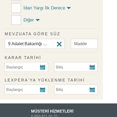
İdari Yargı İlk Derece
Diğer
MEVZUATA GÖRE SÜZ
KARAR TARİHİ
KARAR TARİHİ Başlangıç
KARAR TARİHİ Bitiş
LEXPERA'YA YÜKLENME TARIHI
Lexpera'ya Yüklenme Tarihi Başlangıç
Lexpera'ya Yüklenme Tarihi Biti
MÜSTERİ HİZMETLERİ
0 850 811 01 51