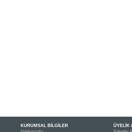
KURUMSAL BİLGİLER
ÜYELİK 
Hakkımızda
Paketler &