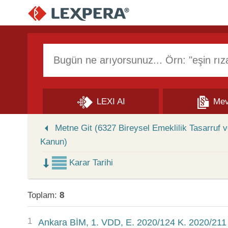
Arama Kutusu
LEXI AI
Mev
Skip to Search Results
Metne Git (6327 Bireysel Emeklilik Tasarruf
Kanun)
Karar Tarihi
Toplam:
8
1
Ankara BİM, 1. VDD, E. 2020/124 K. 2020/211 