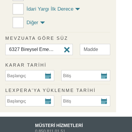
İdari Yargı İlk Derece
Diğer
MEVZUATA GÖRE SÜZ
KARAR TARİHİ
KARAR TARİHİ Başlangıç
KARAR TARİHİ Bitiş
LEXPERA'YA YÜKLENME TARIHI
Lexpera'ya Yüklenme Tarihi Başlangıç
Lexpera'ya Yüklenme Tarihi Biti
MÜSTERİ HİZMETLERİ
0 850 811 01 51