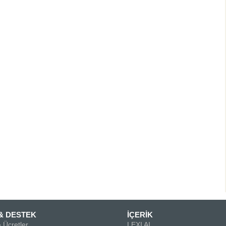
& DESTEK
İÇERİK
 Ücretler
LEXI AI