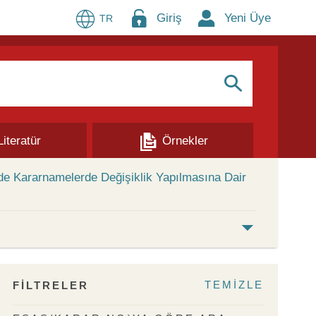
Giriş
Yeni Üye
TR
S
Literatür
Örnekler
de Kararnamelerde Değişiklik Yapılmasına Dair
TEMİZLE
FİLTRELER