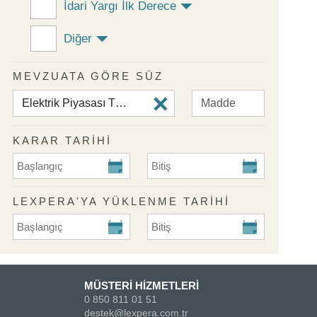
İdari Yargı İlk Derece
Diğer
MEVZUATA GÖRE SÜZ
KARAR TARİHİ
KARAR TARİHİ Başlangıç
KARAR TARİHİ Bitiş
LEXPERA'YA YÜKLENME TARIHI
Lexpera'ya Yüklenme Tarihi Başlangıç
Lexpera'ya Yüklenme Tarihi Biti
MÜSTERİ HİZMETLERİ
0 850 811 01 51
destek@lexpera.com.tr