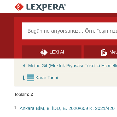
Arama Kutusu
LEXI AI
Mev
Skip to Search Results
Metne Git (Elektrik Piyasası Tüketici Hizmetl
Karar Tarihi
Toplam:
2
1
Ankara BİM, 8. İDD, E. 2020/609 K. 2021/420 