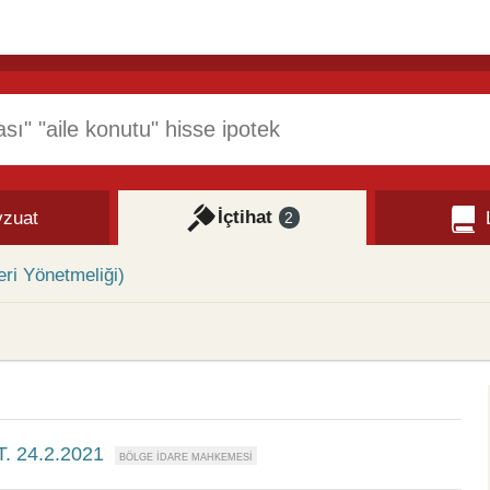
İçtihat
zuat
2
eri Yönetmeliği)
T. 24.2.2021