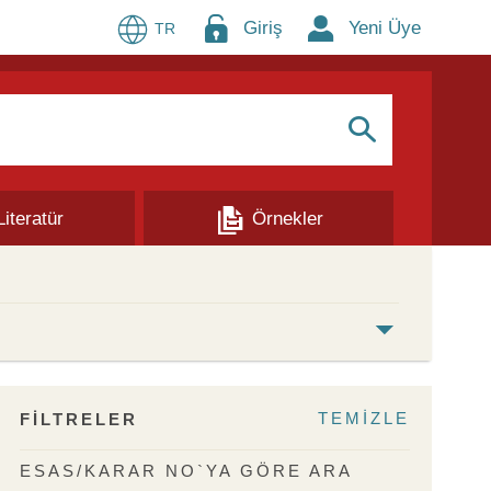
Giriş
Yeni Üye
TR
S
Literatür
Örnekler
TEMİZLE
FİLTRELER
ESAS/KARAR NO`YA GÖRE ARA