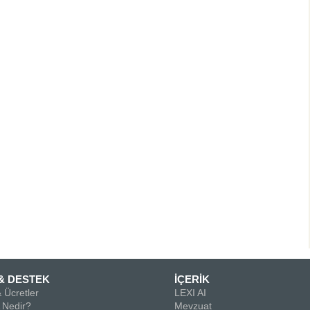
& DESTEK
İÇERİK
 Ücretler
LEXI AI
Nedir?
Mevzuat