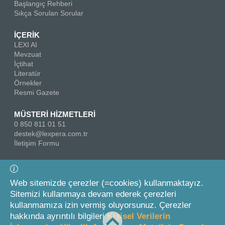
Başlangıç Rehberi
Sıkça Sorulan Sorular
İÇERİK
LEXI AI
Mevzuat
İçtihat
Literatür
Örnekler
Resmi Gazete
MÜSTERİ HİZMETLERİ
0 850 811 01 51
destek@lexpera.com.tr
İletişim Formu
Bizi Takip Edin
Web sitemizde çerezler (=cookies) kullanmaktayız.
Sitemizi kullanmaya devam ederek çerezleri
kullanmamıza izin vermiş oluyorsunuz. Çerezler
hakkında ayrıntılı bilgileri
Kişisel Verilerin