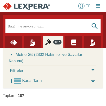
TR
Arama Kutusu
S
107
Skip to Search Results
Metne Git (2802 Hakimler ve Savcılar
Kanunu)
Filtreler
Karar Tarihi
Toplam:
107