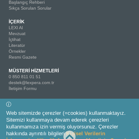
Başlangıç Rehberi
Sıkça Sorulan Sorular
İÇERİK
LEXI AI
Mevzuat
İçtihat
Literatür
Örnekler
Resmi Gazete
MÜSTERİ HİZMETLERİ
0 850 811 01 51
destek@lexpera.com.tr
İletişim Formu
Bizi Takip Edin
Web sitemizde çerezler (=cookies) kullanmaktayız.
Sitemizi kullanmaya devam ederek çerezleri
kullanmamıza izin vermiş oluyorsunuz. Çerezler
hakkında ayrıntılı bilgileri
Kişisel Verilerin