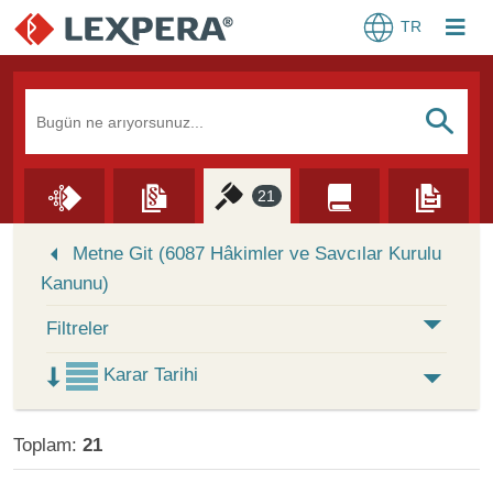
TR
Arama Kutusu
S
21
Skip to Search Results
Metne Git (6087 Hâkimler ve Savcılar Kurulu
Kanunu)
Filtreler
Karar Tarihi
Toplam:
21