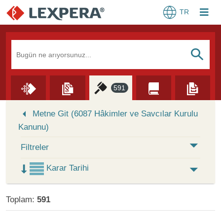
TR
Arama Kutusu
S
591
Skip to Search Results
Metne Git (6087 Hâkimler ve Savcılar Kurulu
Kanunu)
Filtreler
Karar Tarihi
Toplam:
591