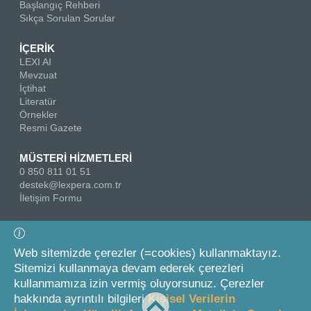
Başlangıç Rehberi
Sıkça Sorulan Sorular
İÇERİK
LEXI AI
Mevzuat
İçtihat
Literatür
Örnekler
Resmi Gazete
MÜSTERİ HİZMETLERİ
0 850 811 01 51
destek@lexpera.com.tr
İletişim Formu
Bizi Takip Edin
Web sitemizde çerezler (=cookies) kullanmaktayız.
Sitemizi kullanmaya devam ederek çerezleri
kullanmamıza izin vermiş oluyorsunuz. Çerezler
hakkında ayrıntılı bilgileri
Kişisel Verilerin