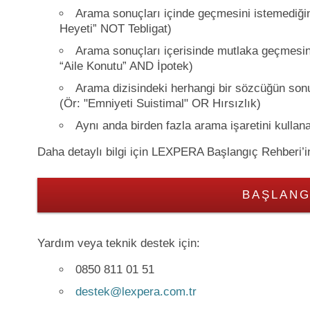
Arama sonuçları içinde geçmesini istemediği
Heyeti” NOT Tebligat)
Arama sonuçları içerisinde mutlaka geçmesini
“Aile Konutu” AND İpotek)
Arama dizisindeki herhangi bir sözcüğün son
(Ör: "Emniyeti Suistimal" OR Hırsızlık)
Aynı anda birden fazla arama işaretini kullan
Daha detaylı bilgi için LEXPERA Başlangıç Rehberi’ini 
BAŞLANG
Yardım veya teknik destek için:
0850 811 01 51
destek@lexpera.com.tr