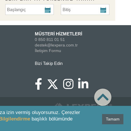
Lexpera'ya Yüklenme Tarihi Başlangıç
Lexpera'ya Yüklenme Tarihi Biti
MÜSTERİ HİZMETLERİ
0 850 811 01 51
destek@lexpera.com.tr
İletişim Formu
Bizi Takip Edin
za izin vermiş oluyorsunuz. Çerezler
Bilgilendirme
başlıklı bölümünde
Tamam