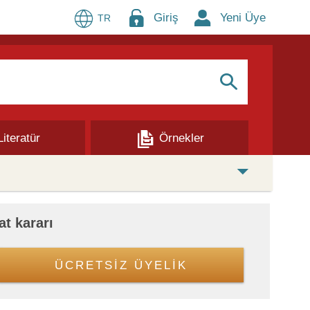
Giriş
Yeni Üye
TR
S
Literatür
Örnekler
at kararı
ÜCRETSİZ ÜYELİK