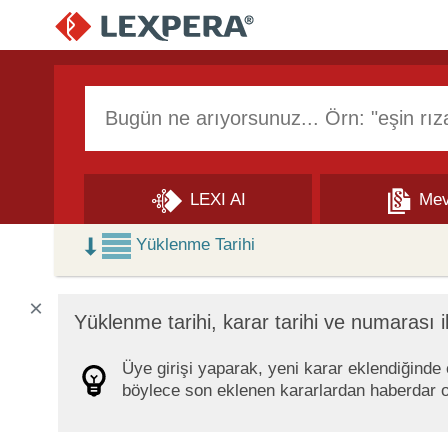
Arama Kutusu
LEXI AI
Mev
Skip to Search Results
Yüklenme Tarihi
×
Yüklenme tarihi, karar tarihi ve numarası i
Üye girişi yaparak, yeni karar eklendiğinde ep
böylece son eklenen kararlardan haberdar ol