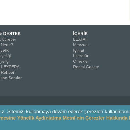
& DESTEK
İÇERİK
 Ücretler
LEXI AI
Nedir?
Mevzuat
yelik
İçtihat
yeliği
Literatür
yeliği
Örnekler
la LEXPERA
Resmi Gazete
 Rehberi
ulan Sorular
ız. Sitemizi kullanmaya devam ederek çerezleri kullanmamı
enmesine Yönelik Aydınlatma Metni'nin Çerezler Hakkında 