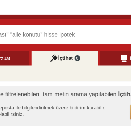
İçtihat
zuat
0
le filtrelenebilen, tam metin arama yapılabilen
İçtih
osta ile bilgilendirilmek üzere bildirim kurabilir,
abilirsiniz.