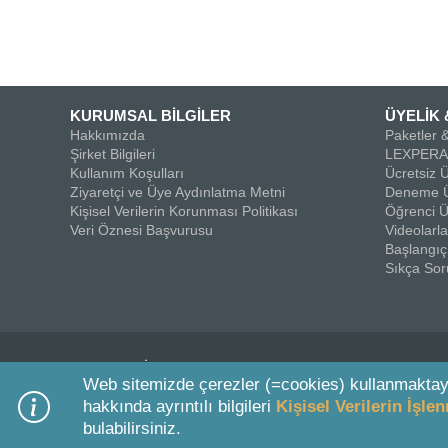
KURUMSAL BİLGİLER
ÜYELİK 
Hakkımızda
Paketler &
Şirket Bilgileri
LEXPERA 
Kullanım Koşulları
Ücretsiz Ü
Ziyaretçi ve Üye Aydınlatma Metni
Deneme Ü
Kişisel Verilerin Korunması Politikası
Öğrenci Ü
Veri Öznesi Başvurusu
Videolar
Başlangıç
Sıkça Sor
© 2026 On İki Levha Yayıncılık A.Ş.
Web sitemizde çerezler (=cookies) kullanmaktay
hakkında ayrıntılı bilgileri
Kişisel Verilerin İşl
bulabilirsiniz.