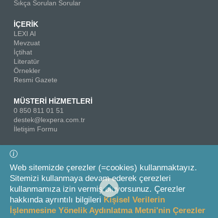
Sıkça Sorulan Sorular
İÇERİK
LEXI AI
Mevzuat
İçtihat
Literatür
Örnekler
Resmi Gazete
MÜSTERİ HİZMETLERİ
0 850 811 01 51
destek@lexpera.com.tr
İletişim Formu
Bizi Takip Edin
Web sitemizde çerezler (=cookies) kullanmaktayız.
Sitemizi kullanmaya devam ederek çerezleri
kullanmamıza izin vermiş oluyorsunuz. Çerezler
hakkında ayrıntılı bilgileri
Kişisel Verilerin
İşlenmesine Yönelik Aydınlatma Metni'nin Çerezler