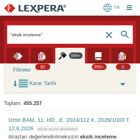
TR
Arama Kutusu
S
c
999+
Skip to Search Results
30
999+
6
Filtreler
Karar Tarihi
Toplam:
455.257
İzmir BAM, 11. HD., E. 2024/112 K. 2026/1003 T.
12.6.2026
itirazları değerlendirilmeksizin
eksik
inceleme