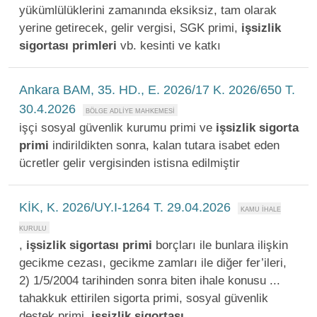
yükümlülüklerini zamanında eksiksiz, tam olarak
yerine getirecek, gelir vergisi, SGK primi,
işsizlik
sigortası
primleri
vb. kesinti ve katkı
Ankara BAM, 35. HD., E. 2026/17 K. 2026/650 T.
30.4.2026
işçi sosyal güvenlik kurumu primi ve
işsizlik
sigorta
primi
indirildikten sonra, kalan tutara isabet eden
ücretler gelir vergisinden istisna edilmiştir
KİK, K. 2026/UY.I-1264 T. 29.04.2026
,
işsizlik
sigortası
primi
borçları ile bunlara ilişkin
gecikme cezası, gecikme zamları ile diğer fer’ileri,
2) 1/5/2004 tarihinden sonra biten ihale konusu ...
tahakkuk ettirilen sigorta primi, sosyal güvenlik
destek primi,
işsizlik
sigortası