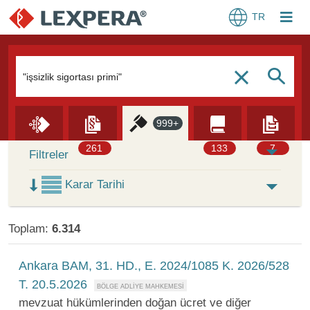
TR
Arama Kutusu
S
c
999+
Skip to Search Results
261
133
7
Filtreler
Karar Tarihi
Toplam:
6.314
Ankara BAM, 31. HD., E. 2024/1085 K. 2026/528
T. 20.5.2026
mevzuat hükümlerinden doğan ücret ve diğer