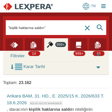
TR
Arama Kutusu
S
c
999+
Skip to Search Results
14
999+
10
Filtreler
Karar Tarihi
Toplam:
23.162
Ankara BAM, 31. HD., E. 2025/15 K. 2026/633 T.
18.6.2026
, davacının
kişilik
haklarına
saldırı
niteliğinin