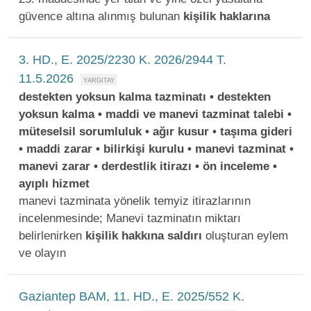
güvence altına alınmış bulunan
kişilik
haklarına
3. HD., E. 2025/2230 K. 2026/2944 T.
11.5.2026
destekten yoksun kalma tazminatı • destekten
yoksun kalma • maddi ve manevi tazminat talebi •
müteselsil sorumluluk • ağır kusur • taşıma gideri
• maddi zarar • bilirkişi kurulu • manevi tazminat •
manevi zarar • derdestlik itirazı • ön inceleme •
ayıplı hizmet
manevi tazminata yönelik temyiz itirazlarının
incelenmesinde; Manevi tazminatın miktarı
belirlenirken
kişilik
hakkına
saldırı
oluşturan eylem
ve olayın
Gaziantep BAM, 11. HD., E. 2025/552 K.