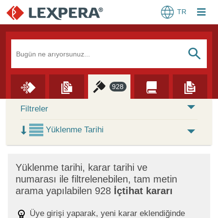
TR
Arama Kutusu
S
928
Skip to Search Results
Filtreler
Yüklenme Tarihi
×
Yüklenme tarihi, karar tarihi ve
numarası ile filtrelenebilen, tam metin
arama yapılabilen 928
İçtihat kararı
Üye girişi yaparak, yeni karar eklendiğinde