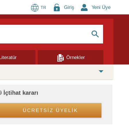
Giriş
Yeni Üye
TR
S
Literatür
Örnekler
79
İçtihat kararı
ÜCRETSİZ ÜYELİK