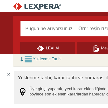
Arama Kutusu
LEXI AI
Mev
Skip to Search Results
Yüklenme Tarihi
×
Yüklenme tarihi, karar tarihi ve numarası i
Üye girişi yaparak, yeni karar eklendiğinde ep
böylece son eklenen kararlardan haberdar ol