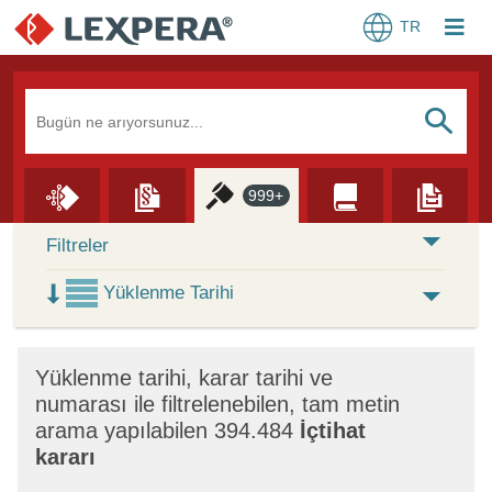
TR
Arama Kutusu
S
999+
Skip to Search Results
Filtreler
Yüklenme Tarihi
×
Yüklenme tarihi, karar tarihi ve
numarası ile filtrelenebilen, tam metin
arama yapılabilen 394.484
İçtihat
kararı