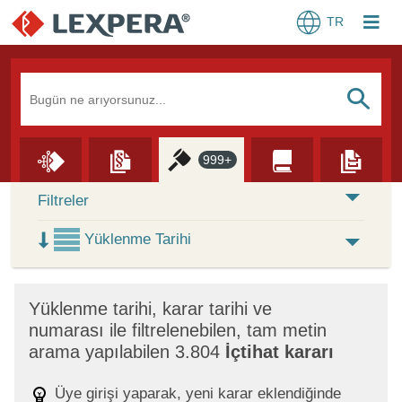
TR
Arama Kutusu
S
999+
Skip to Search Results
Filtreler
Yüklenme Tarihi
×
Yüklenme tarihi, karar tarihi ve
numarası ile filtrelenebilen, tam metin
arama yapılabilen 3.804
İçtihat kararı
Üye girişi yaparak, yeni karar eklendiğinde