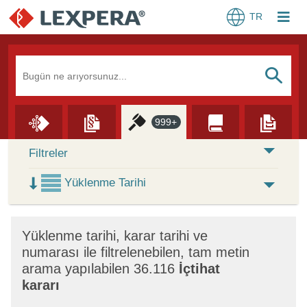
TR
Arama Kutusu
S
999+
Skip to Search Results
Filtreler
Yüklenme Tarihi
×
Yüklenme tarihi, karar tarihi ve
numarası ile filtrelenebilen, tam metin
arama yapılabilen 36.116
İçtihat
kararı