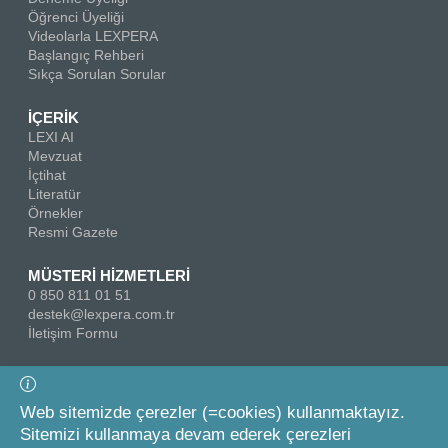
Öğrenci Üyeliği
Videolarla LEXPERA
Başlangıç Rehberi
Sıkça Sorulan Sorular
İÇERİK
LEXI AI
Mevzuat
İçtihat
Literatür
Örnekler
Resmi Gazete
MÜSTERİ HİZMETLERİ
0 850 811 01 51
destek@lexpera.com.tr
İletişim Formu
Bizi Takip Edin
Web sitemizde çerezler (=cookies) kullanmaktayız.
Sitemizi kullanmaya devam ederek çerezleri