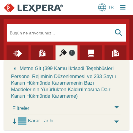
TR
Arama Kutusu
S
1
Skip to Search Results
Metne Git (399 Kamu İktisadi Teşebbüsleri
Personel Rejiminin Düzenlenmesi ve 233 Sayılı
Kanun Hükmünde Kararnamenin Bazı
Maddelerinin Yürürlükten Kaldırılmasına Dair
Kanun Hükmünde Kararname)
Filtreler
Karar Tarihi