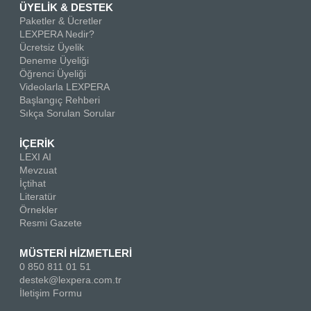
ÜYELİK & DESTEK
Paketler & Ücretler
LEXPERA Nedir?
Ücretsiz Üyelik
Deneme Üyeliği
Öğrenci Üyeliği
Videolarla LEXPERA
Başlangıç Rehberi
Sıkça Sorulan Sorular
İÇERİK
LEXI AI
Mevzuat
İçtihat
Literatür
Örnekler
Resmi Gazete
MÜSTERİ HİZMETLERİ
0 850 811 01 51
destek@lexpera.com.tr
İletişim Formu