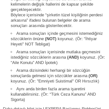
kelimelerin değişik hallerini de kapsar şekilde
gerçekleşecektir.
Böylece içerisinde “şirketin tüzel kişiliğinin perdesi
arkasına” ifadesi bulunan belgeler de arama
sonuçları arasında gösterilecektir.
Arama sonuçları içinde geçmesini istemediğiniz
sözcüklerin önüne
(NOT)
koyunuz. (Ör: “İhtiyar
Heyeti” NOT Tebligat)
Arama sonuçları içerisinde mutlaka geçmesini
istediğiniz sözcüklerin arasına
(AND)
koyunuz. (Ör:
“Aile Konutu” AND İpotek)
Arama dizisindeki herhangi bir sözcüğün
sonuçlarda gelmesi için sözcükler arasına
(OR)
koyunuz. (Ör: "Emniyeti Suistimal" OR Hırsızlık)
Aynı anda birden fazla arama işaretini
kullanabilirsiniz. (Ör: “Türk Ceza Kanunu” AND
Sigorta)
Daha detaylı bilgi için LEXPERA Başlangıç Rehberi’ini