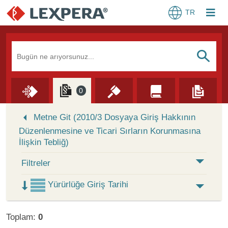
TR
Arama Kutusu
S
0
Skip to Search Results
Metne Git (2010/3 Dosyaya Giriş Hakkının
Düzenlenmesine ve Ticari Sırların Korunmasına
İlişkin Tebliğ)
Filtreler
Yürürlüğe Giriş Tarihi
Toplam:
0