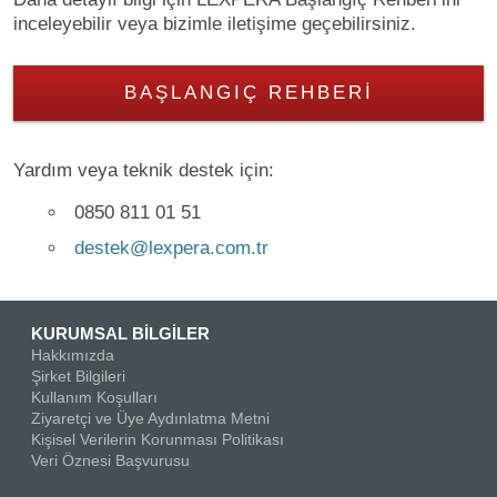
inceleyebilir veya bizimle iletişime geçebilirsiniz.
BAŞLANGIÇ REHBERI
Yardım veya teknik destek için:
0850 811 01 51
destek@lexpera.com.tr
KURUMSAL BİLGİLER
Hakkımızda
Şirket Bilgileri
Kullanım Koşulları
Ziyaretçi ve Üye Aydınlatma Metni
Kişisel Verilerin Korunması Politikası
Veri Öznesi Başvurusu