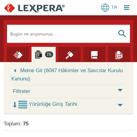
TR
Arama Kutusu
S
75
Skip to Search Results
Metne Git (6087 Hâkimler ve Savcılar Kurulu
Kanunu)
Filtreler
Yürürlüğe Giriş Tarihi
Toplam:
75