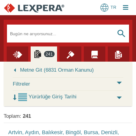
TR
Arama Kutusu
S
241
Skip to Search Results
Metne Git (6831 Orman Kanunu)
Filtreler
Yürürlüğe Giriş Tarihi
Toplam:
241
Artvin, Aydın, Balıkesir, Bingöl, Bursa, Denizli,