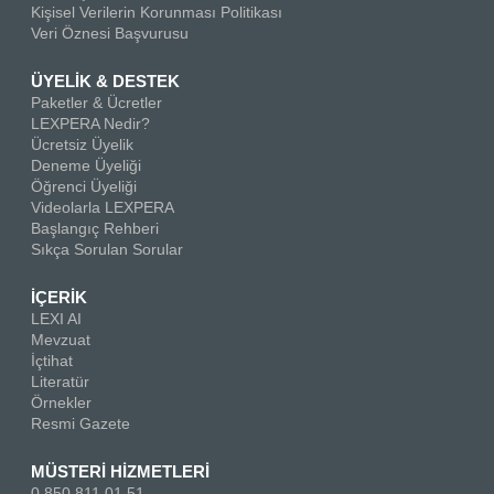
Kişisel Verilerin Korunması Politikası
Veri Öznesi Başvurusu
ÜYELİK & DESTEK
Paketler & Ücretler
LEXPERA Nedir?
Ücretsiz Üyelik
Deneme Üyeliği
Öğrenci Üyeliği
Videolarla LEXPERA
Başlangıç Rehberi
Sıkça Sorulan Sorular
İÇERİK
LEXI AI
Mevzuat
İçtihat
Literatür
Örnekler
Resmi Gazete
MÜSTERİ HİZMETLERİ
0 850 811 01 51