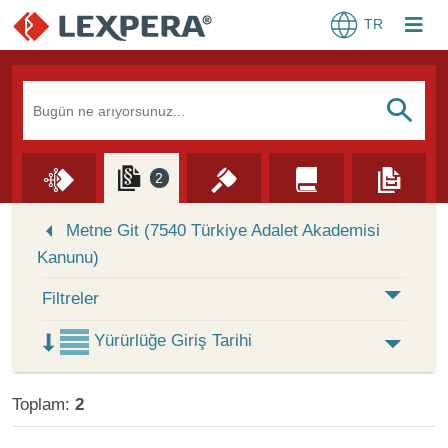
TR
Arama Kutusu
S
2
Skip to Search Results
Metne Git (7540 Türkiye Adalet Akademisi
Kanunu)
Filtreler
Yürürlüğe Giriş Tarihi
Toplam:
2