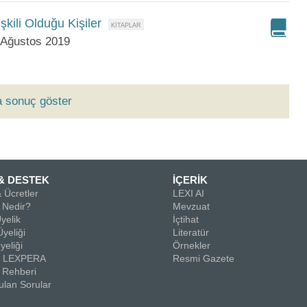
şkili Olduğu Kişiler
 Ağustos 2019
a sonuç göster
& DESTEK
İÇERİK
 Ücretler
LEXI AI
Nedir?
Mevzuat
yelik
İçtihat
yeliği
Literatür
yeliği
Örnekler
la LEXPERA
Resmi Gazete
 Rehberi
ulan Sorular