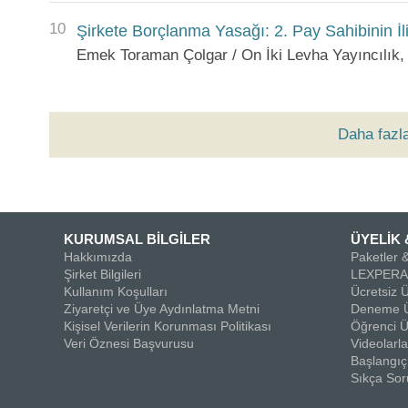
10
Şirkete Borçlanma Yasağı: 2. Pay Sahibinin İli
Emek Toraman Çolgar / On İki Levha Yayıncılık,
Daha fazl
KURUMSAL BİLGİLER
ÜYELİK 
Hakkımızda
Paketler &
Şirket Bilgileri
LEXPERA 
Kullanım Koşulları
Ücretsiz Ü
Ziyaretçi ve Üye Aydınlatma Metni
Deneme Ü
Kişisel Verilerin Korunması Politikası
Öğrenci Ü
Veri Öznesi Başvurusu
Videolar
Başlangıç
Sıkça Sor