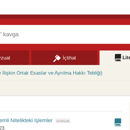
Lit
zuat
İçtihat
e İlişkin Ortak Esaslar ve Ayrılma Hakkı Tebliği)
emli Nitelikteki İşlemler
23