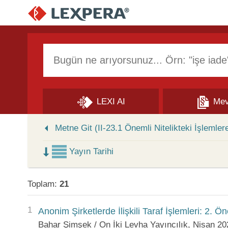
Arama Kutusu
LEXI AI
Mev
Skip to Search Results
Metne Git (II-23.1 Önemli Nitelikteki İşlemler
Yayın Tarihi
Toplam:
21
1
Anonim Şirketlerde İlişkili Taraf İşlemleri: 2. Ön
Bahar Şimşek / On İki Levha Yayıncılık, Nisan 20