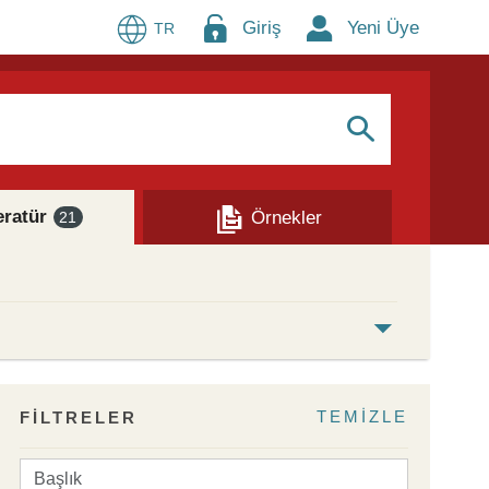
Giriş
Yeni Üye
TR
S
eratür
Örnekler
21
TEMİZLE
FİLTRELER
Başlık