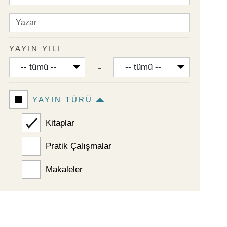
Yazar
YAYIN YILI
Yayın yılı From
Yayın yılı To
-
YAYIN TÜRÜ
Kitaplar
Pratik Çalışmalar
Makaleler