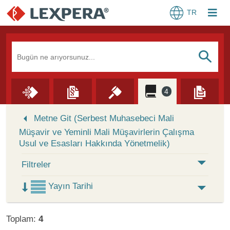
TR
Arama Kutusu
S
4
Skip to Search Results
Metne Git (Serbest Muhasebeci Mali
Müşavir ve Yeminli Mali Müşavirlerin Çalışma
Usul ve Esasları Hakkında Yönetmelik)
Filtreler
Yayın Tarihi
Toplam:
4