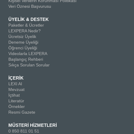
Kişisel Verilerin Korunması Politikası
Veri Öznesi Başvurusu
ÜYELİK & DESTEK
Paketler & Ücretler
LEXPERA Nedir?
Ücretsiz Üyelik
Deneme Üyeliği
Öğrenci Üyeliği
Videolarla LEXPERA
Başlangıç Rehberi
Sıkça Sorulan Sorular
İÇERİK
LEXI AI
Mevzuat
İçtihat
Literatür
Örnekler
Resmi Gazete
MÜSTERİ HİZMETLERİ
0 850 811 01 51