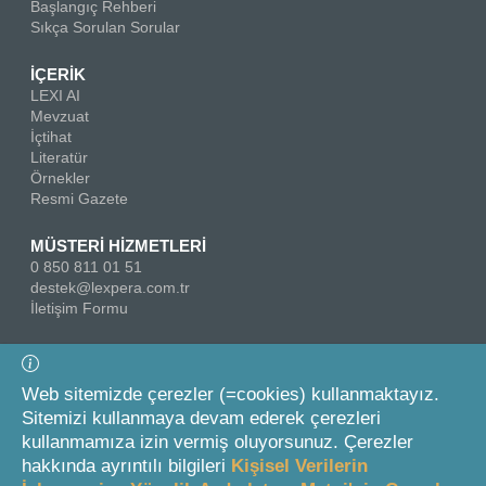
Başlangıç Rehberi
Sıkça Sorulan Sorular
İÇERİK
LEXI AI
Mevzuat
İçtihat
Literatür
Örnekler
Resmi Gazete
MÜSTERİ HİZMETLERİ
0 850 811 01 51
destek@lexpera.com.tr
İletişim Formu
Bizi Takip Edin
Web sitemizde çerezler (=cookies) kullanmaktayız.
Sitemizi kullanmaya devam ederek çerezleri
kullanmamıza izin vermiş oluyorsunuz. Çerezler
hakkında ayrıntılı bilgileri
Kişisel Verilerin