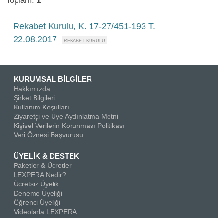
Toplam:
1
Rekabet Kurulu, K. 17-27/451-193 T.
22.08.2017
KURUMSAL BİLGİLER
Hakkımızda
Şirket Bilgileri
Kullanım Koşulları
Ziyaretçi ve Üye Aydınlatma Metni
Kişisel Verilerin Korunması Politikası
Veri Öznesi Başvurusu
ÜYELİK & DESTEK
Paketler & Ücretler
LEXPERA Nedir?
Ücretsiz Üyelik
Deneme Üyeliği
Öğrenci Üyeliği
Videolarla LEXPERA