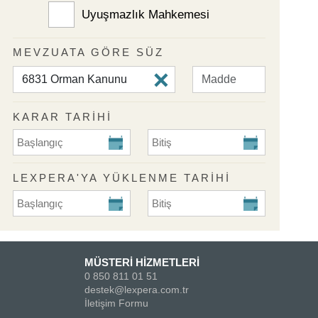
Uyuşmazlık Mahkemesi
MEVZUATA GÖRE SÜZ
KARAR TARİHİ
KARAR TARİHİ Başlangıç
KARAR TARİHİ Bitiş
LEXPERA'YA YÜKLENME TARIHI
Lexpera'ya Yüklenme Tarihi Başlangıç
Lexpera'ya Yüklenme Tarihi Biti
MÜSTERİ HİZMETLERİ
0 850 811 01 51
destek@lexpera.com.tr
İletişim Formu