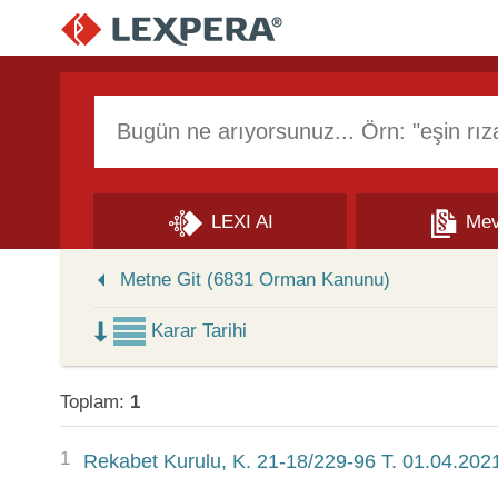
Arama Kutusu
LEXI AI
Mev
Skip to Search Results
Metne Git (6831 Orman Kanunu)
Karar Tarihi
Toplam:
1
1
Rekabet Kurulu, K. 21-18/229-96 T. 01.04.202