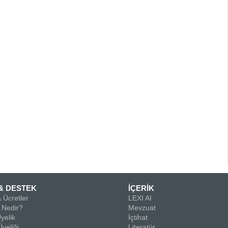
& DESTEK
İÇERİK
 Ücretler
LEXI AI
Nedir?
Mevzuat
yelik
İçtihat
yeliği
Literatür