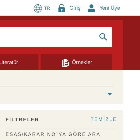
Giriş
Yeni Üye
TR
S
Literatür
Örnekler
TEMİZLE
FİLTRELER
ESAS/KARAR NO`YA GÖRE ARA