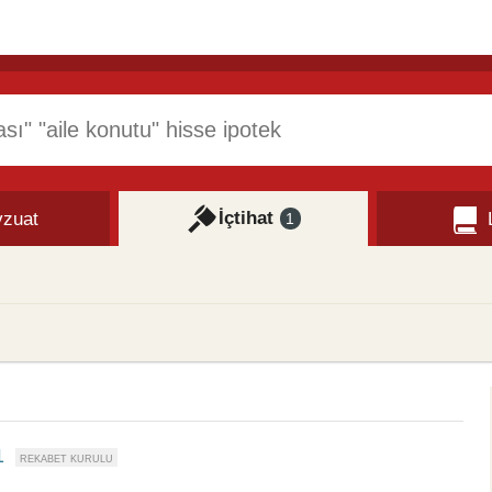
İçtihat
zuat
1
1