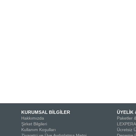
KURUMSAL BİLGİLER
ÜYELİK 
Hakkımızda
Paketler &
Şirket Bilgileri
LEXPERA 
Kullanım Koşulları
Ücretsiz Ü
Ziyaretçi ve Üye Aydınlatma Metni
Deneme Ü