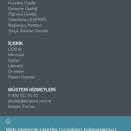
Ücretsiz Üyelik
Deneme Üyeliği
Öğrenci Üyeliği
Videolarla LEXPERA
Başlangıç Rehberi
Sıkça Sorulan Sorular
İÇERİK
LEXI AI
Mevzuat
İçtihat
Literatür
Örnekler
Resmi Gazete
MÜSTERİ HİZMETLERİ
0 850 811 01 51
destek@lexpera.com.tr
İletişim Formu
Bizi Takip Edin
Web sitemizde çerezler (=cookies) kullanmaktayız.