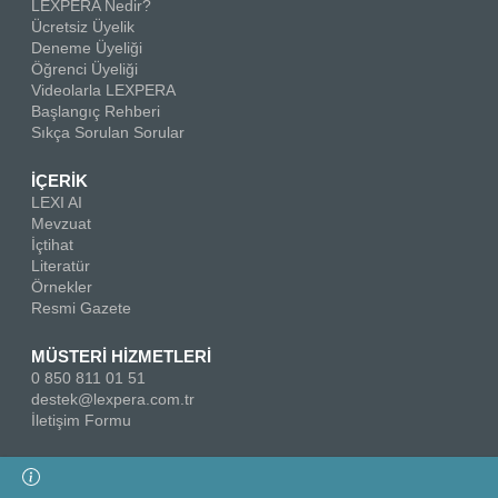
LEXPERA Nedir?
Ücretsiz Üyelik
Deneme Üyeliği
Öğrenci Üyeliği
Videolarla LEXPERA
Başlangıç Rehberi
Sıkça Sorulan Sorular
İÇERİK
LEXI AI
Mevzuat
İçtihat
Literatür
Örnekler
Resmi Gazete
MÜSTERİ HİZMETLERİ
0 850 811 01 51
destek@lexpera.com.tr
İletişim Formu
Bizi Takip Edin