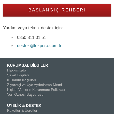
BAŞLANGIÇ REHBERI
Yardım veya teknik destek için:
0850 811 01 51
destek@lexpera.com.tr
KURUMSAL BİLGİLER
Hakkımızda
Şirket Bilgileri
Kullanım Koşulları
Ziyaretçi ve Üye Aydınlatma Metni
Kişisel Verilerin Korunması Politikası
Veri Öznesi Başvurusu
ÜYELİK & DESTEK
Paketler & Ücretler