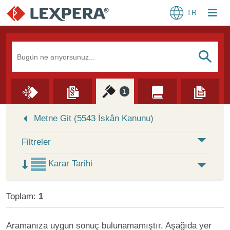
TR
Arama Kutusu
S
1
Skip to Search Results
Metne Git (5543 İskân Kanunu)
Filtreler
Karar Tarihi
Toplam:
1
Aramanıza uygun sonuç bulunamamıştır. Aşağıda yer