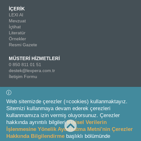
İÇERİK
LEXI AI
Mevzuat
İçtihat
Literatür
Örnekler
Resmi Gazete
MÜSTERİ HİZMETLERİ
0 850 811 01 51
destek@lexpera.com.tr
İletişim Formu
Bizi Takip Edin
Web sitemizde çerezler (=cookies) kullanmaktayız.
Sitemizi kullanmaya devam ederek çerezleri
kullanmamıza izin vermiş oluyorsunuz. Çerezler
hakkında ayrıntılı bilgileri
Kişisel Verilerin
İşlenmesine Yönelik Aydınlatma Metni'nin Çerezler
Hakkında Bilgilendirme
başlıklı bölümünde
© 2026 On İki Levha Yayıncılık A.Ş.