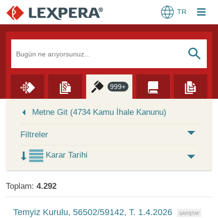
TR
Arama Kutusu
S
999+
Skip to Search Results
Metne Git (4734 Kamu İhale Kanunu)
Filtreler
Karar Tarihi
Toplam:
4.292
Temyiz Kurulu, 56502/59142, T. 1.4.2026