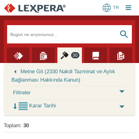
TR
Arama Kutusu
S
30
Skip to Search Results
Metne Git (2330 Nakdi Tazminat ve Aylık
Bağlanması Hakkında Kanun)
Filtreler
Karar Tarihi
Toplam:
30