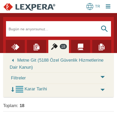
TR
Arama Kutusu
S
18
Skip to Search Results
Metne Git (5188 Özel Güvenlik Hizmetlerine
Dair Kanun)
Filtreler
Karar Tarihi
Toplam:
18