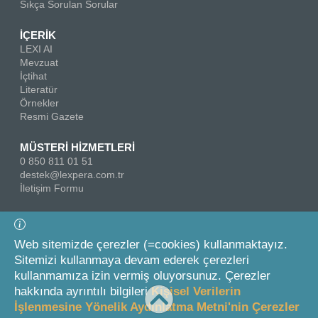
Sıkça Sorulan Sorular
İÇERİK
LEXI AI
Mevzuat
İçtihat
Literatür
Örnekler
Resmi Gazete
MÜSTERİ HİZMETLERİ
0 850 811 01 51
destek@lexpera.com.tr
İletişim Formu
Bizi Takip Edin
Web sitemizde çerezler (=cookies) kullanmaktayız.
Sitemizi kullanmaya devam ederek çerezleri
kullanmamıza izin vermiş oluyorsunuz. Çerezler
hakkında ayrıntılı bilgileri
Kişisel Verilerin
İşlenmesine Yönelik Aydınlatma Metni'nin Çerezler