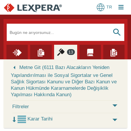
TR
Arama Kutusu
S
13
Skip to Search Results
Metne Git (6111 Bazı Alacakların Yeniden
Yapılandırılması ile Sosyal Sigortalar ve Genel
Sağlık Sigortası Kanunu ve Diğer Bazı Kanun ve
Kanun Hükmünde Kararnamelerde Değişiklik
Yapılması Hakkında Kanun)
Filtreler
Karar Tarihi