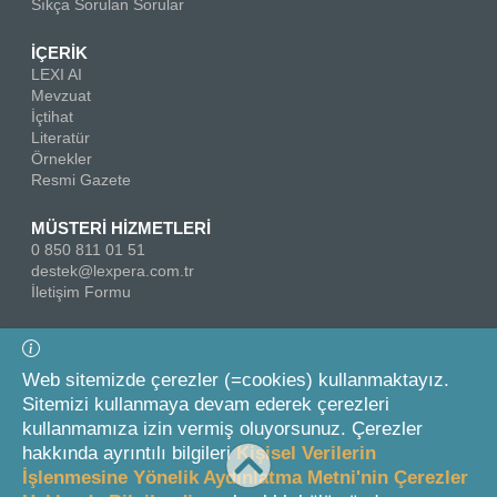
Sıkça Sorulan Sorular
İÇERİK
LEXI AI
Mevzuat
İçtihat
Literatür
Örnekler
Resmi Gazete
MÜSTERİ HİZMETLERİ
0 850 811 01 51
destek@lexpera.com.tr
İletişim Formu
Bizi Takip Edin
Web sitemizde çerezler (=cookies) kullanmaktayız.
Sitemizi kullanmaya devam ederek çerezleri
kullanmamıza izin vermiş oluyorsunuz. Çerezler
hakkında ayrıntılı bilgileri
Kişisel Verilerin
İşlenmesine Yönelik Aydınlatma Metni'nin Çerezler