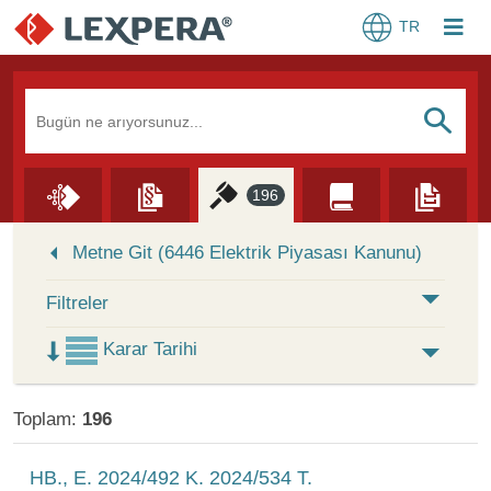
TR
Arama Kutusu
S
196
Skip to Search Results
Metne Git (6446 Elektrik Piyasası Kanunu)
Filtreler
Karar Tarihi
Toplam:
196
HB., E. 2024/492 K. 2024/534 T.