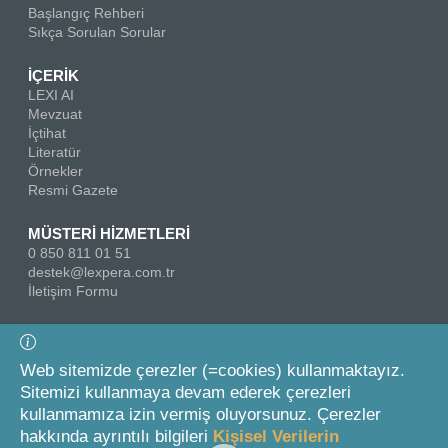
Başlangıç Rehberi
Sıkça Sorulan Sorular
İÇERİK
LEXI AI
Mevzuat
İçtihat
Literatür
Örnekler
Resmi Gazete
MÜSTERİ HİZMETLERİ
0 850 811 01 51
destek@lexpera.com.tr
İletişim Formu
Bizi Takip Edin
Web sitemizde çerezler (=cookies) kullanmaktayız.
Sitemizi kullanmaya devam ederek çerezleri
kullanmamıza izin vermiş oluyorsunuz. Çerezler
hakkında ayrıntılı bilgileri
Kişisel Verilerin