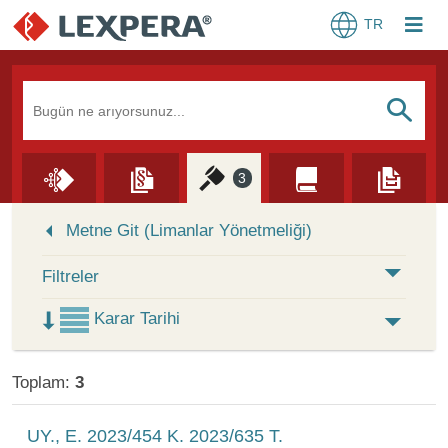
TR
Arama Kutusu
S
3
Skip to Search Results
Metne Git (Limanlar Yönetmeliği)
Filtreler
Karar Tarihi
Toplam:
3
UY., E. 2023/454 K. 2023/635 T.