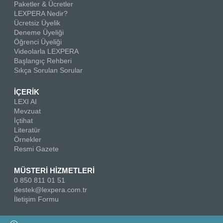
Paketler & Ücretler
LEXPERA Nedir?
Ücretsiz Üyelik
Deneme Üyeliği
Öğrenci Üyeliği
Videolarla LEXPERA
Başlangıç Rehberi
Sıkça Sorulan Sorular
İÇERİK
LEXI AI
Mevzuat
İçtihat
Literatür
Örnekler
Resmi Gazete
MÜSTERİ HİZMETLERİ
0 850 811 01 51
destek@lexpera.com.tr
İletişim Formu
Bizi Takip Edin