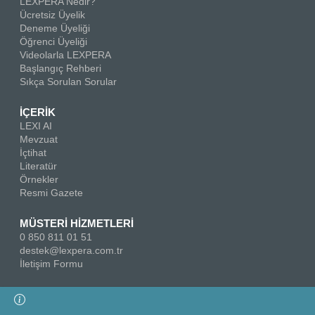
LEXPERA Nedir?
Ücretsiz Üyelik
Deneme Üyeliği
Öğrenci Üyeliği
Videolarla LEXPERA
Başlangıç Rehberi
Sıkça Sorulan Sorular
İÇERİK
LEXI AI
Mevzuat
İçtihat
Literatür
Örnekler
Resmi Gazete
MÜSTERİ HİZMETLERİ
0 850 811 01 51
destek@lexpera.com.tr
İletişim Formu
Bizi Takip Edin