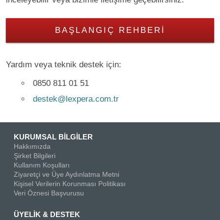
BAŞLANGIÇ REHBERI
Yardım veya teknik destek için:
0850 811 01 51
destek@lexpera.com.tr
KURUMSAL BİLGİLER
Hakkımızda
Şirket Bilgileri
Kullanım Koşulları
Ziyaretçi ve Üye Aydınlatma Metni
Kişisel Verilerin Korunması Politikası
Veri Öznesi Başvurusu
ÜYELİK & DESTEK