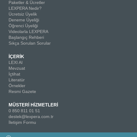
Paketler & Ücretler
LEXPERA Nedir?
Ücretsiz Üyelik
Deneme Üyeliği
Öğrenci Üyeliği
Videolarla LEXPERA
Başlangıç Rehberi
Sıkça Sorulan Sorular
İÇERİK
LEXI AI
Mevzuat
İçtihat
Literatür
Örnekler
Resmi Gazete
MÜSTERİ HİZMETLERİ
0 850 811 01 51
destek@lexpera.com.tr
İletişim Formu
Bizi Takip Edin