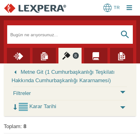
TR
Arama Kutusu
S
8
Skip to Search Results
Metne Git (1 Cumhurbaşkanlığı Teşkilatı
Hakkında Cumhurbaşkanlığı Kararnamesi)
Filtreler
Karar Tarihi
Toplam:
8