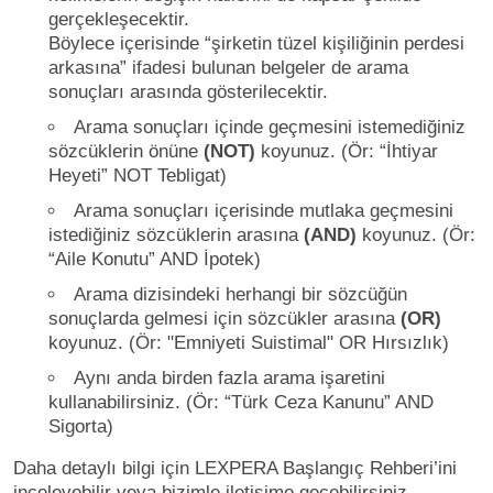
gerçekleşecektir.
Böylece içerisinde “şirketin tüzel kişiliğinin perdesi
arkasına” ifadesi bulunan belgeler de arama
sonuçları arasında gösterilecektir.
Arama sonuçları içinde geçmesini istemediğiniz
sözcüklerin önüne
(NOT)
koyunuz. (Ör: “İhtiyar
Heyeti” NOT Tebligat)
Arama sonuçları içerisinde mutlaka geçmesini
istediğiniz sözcüklerin arasına
(AND)
koyunuz. (Ör:
“Aile Konutu” AND İpotek)
Arama dizisindeki herhangi bir sözcüğün
sonuçlarda gelmesi için sözcükler arasına
(OR)
koyunuz. (Ör: "Emniyeti Suistimal" OR Hırsızlık)
Aynı anda birden fazla arama işaretini
kullanabilirsiniz. (Ör: “Türk Ceza Kanunu” AND
Sigorta)
Daha detaylı bilgi için LEXPERA Başlangıç Rehberi’ini
inceleyebilir veya bizimle iletişime geçebilirsiniz.