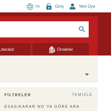
Giriş
Yeni Üye
TR
S
Literatür
Örnekler
TEMİZLE
FİLTRELER
ESAS/KARAR NO`YA GÖRE ARA