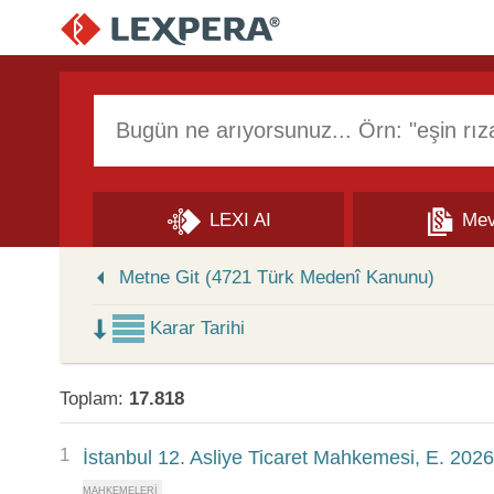
Arama Kutusu
LEXI AI
Mev
Skip to Search Results
Metne Git (4721 Türk Medenî Kanunu)
Karar Tarihi
Toplam:
17.818
1
İstanbul 12. Asliye Ticaret Mahkemesi, E. 202