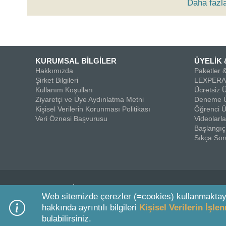
Daha fazl
KURUMSAL BİLGİLER
ÜYELİK 
Hakkımızda
Paketler &
Şirket Bilgileri
LEXPERA 
Kullanım Koşulları
Ücretsiz Ü
Ziyaretçi ve Üye Aydınlatma Metni
Deneme Ü
Kişisel Verilerin Korunması Politikası
Öğrenci Ü
Veri Öznesi Başvurusu
Videolar
Başlangıç
Sıkça Sor
© 2026 On İki Levha Yayıncılık A.Ş.
Web sitemizde çerezler (=cookies) kullanmaktay
hakkında ayrıntılı bilgileri
Kişisel Verilerin İşl
bulabilirsiniz.