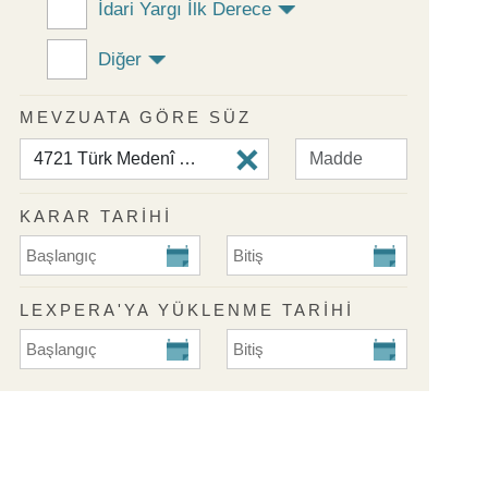
İdari Yargı İlk Derece
Diğer
MEVZUATA GÖRE SÜZ
KARAR TARİHİ
KARAR TARİHİ Başlangıç
KARAR TARİHİ Bitiş
LEXPERA'YA YÜKLENME TARIHI
Lexpera'ya Yüklenme Tarihi Başlangıç
Lexpera'ya Yüklenme Tarihi Biti