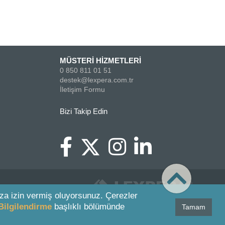
MÜSTERİ HİZMETLERİ
0 850 811 01 51
destek@lexpera.com.tr
İletişim Formu
Bizi Takip Edin
za izin vermiş oluyorsunuz. Çerezler
Bilgilendirme
başlıklı bölümünde
Tamam