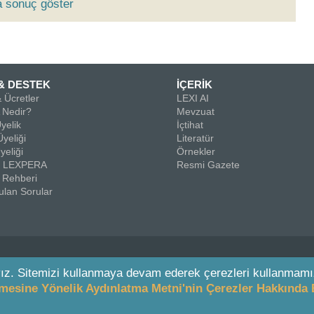
a sonuç göster
& DESTEK
İÇERİK
 Ücretler
LEXI AI
Nedir?
Mevzuat
yelik
İçtihat
yeliği
Literatür
yeliği
Örnekler
la LEXPERA
Resmi Gazete
 Rehberi
ulan Sorular
ız. Sitemizi kullanmaya devam ederek çerezleri kullanmamı
enmesine Yönelik Aydınlatma Metni'nin Çerezler Hakkında 