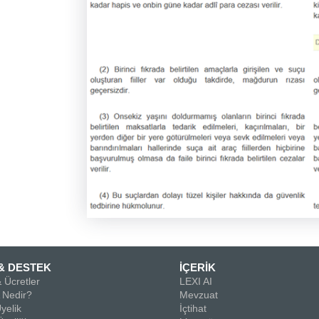
& DESTEK
İÇERİK
 Ücretler
LEXI AI
Nedir?
Mevzuat
yelik
İçtihat