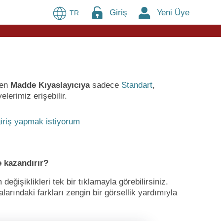
Giriş
Yeni Üye
TR
ren
Madde Kıyaslayıcıya
sadece
Standart
,
lerimiz erişebilir.
iriş yapmak istiyorum
 kazandırır?
ğişiklikleri tek bir tıklamayla görebilirsiniz.
larındaki farkları zengin bir görsellik yardımıyla