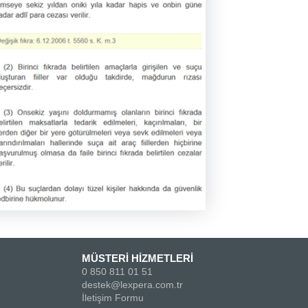
MÜSTERİ HİZMETLERİ
0 850 811 01 51
destek@lexpera.com.tr
İletişim Formu