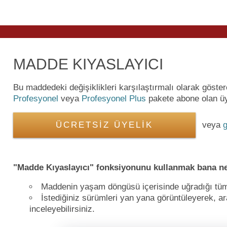
MADDE KIYASLAYICI
Bu maddedeki değişiklikleri karşılaştırmalı olarak göste
Profesyonel
veya
Profesyonel Plus
pakete abone olan üye
ÜCRETSİZ ÜYELİK
veya
g
"Madde Kıyaslayıcı" fonksiyonunu kullanmak bana ne
Maddenin yaşam döngüsü içerisinde uğradığı tüm de
İstediğiniz sürümleri yan yana görüntüleyerek, ara
inceleyebilirsiniz.