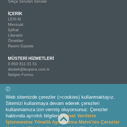
Sıkça Sorulan Sorular
İÇERİK
LEXI AI
Mevzuat
İçtihat
Literatür
Örnekler
Resmi Gazete
MÜSTERİ HİZMETLERİ
0 850 811 01 51
destek@lexpera.com.tr
İletişim Formu
Bizi Takip Edin
Web sitemizde çerezler (=cookies) kullanmaktayız.
Sitemizi kullanmaya devam ederek çerezleri
kullanmamıza izin vermiş oluyorsunuz. Çerezler
hakkında ayrıntılı bilgileri
Kişisel Verilerin
İşlenmesine Yönelik Aydınlatma Metni'nin Çerezler