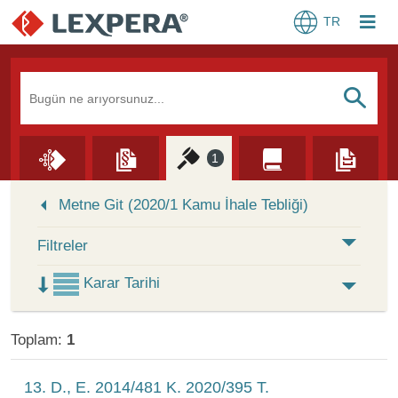
TR
Arama Kutusu
S
1
Skip to Search Results
Metne Git (2020/1 Kamu İhale Tebliği)
Filtreler
Karar Tarihi
Toplam:
1
13. D., E. 2014/481 K. 2020/395 T.