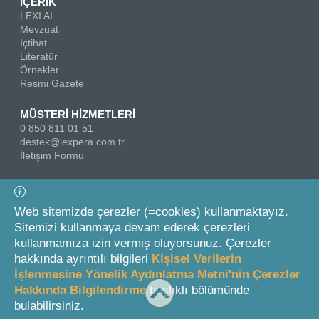
İÇERİK
LEXI AI
Mevzuat
İçtihat
Literatür
Örnekler
Resmi Gazete
MÜSTERİ HİZMETLERİ
0 850 811 01 51
destek@lexpera.com.tr
İletişim Formu
Bizi Takip Edin
Web sitemizde çerezler (=cookies) kullanmaktayız.
Sitemizi kullanmaya devam ederek çerezleri
kullanmamıza izin vermiş oluyorsunuz. Çerezler
hakkında ayrıntılı bilgileri
Kişisel Verilerin
İşlenmesine Yönelik Aydınlatma Metni'nin Çerezler
Hakkında Bilgilendirme
başlıklı bölümünde
© 2026 On İki Levha Yayıncılık A.Ş.
bulabilirsiniz.