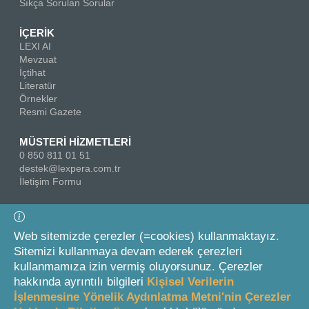
Sıkça Sorulan Sorular
İÇERİK
LEXI AI
Mevzuat
İçtihat
Literatür
Örnekler
Resmi Gazete
MÜSTERİ HİZMETLERİ
0 850 811 01 51
destek@lexpera.com.tr
İletişim Formu
Bizi Takip Edin
Web sitemizde çerezler (=cookies) kullanmaktayız.
Sitemizi kullanmaya devam ederek çerezleri
kullanmamıza izin vermiş oluyorsunuz. Çerezler
hakkında ayrıntılı bilgileri
Kişisel Verilerin
İşlenmesine Yönelik Aydınlatma Metni'nin Çerezler