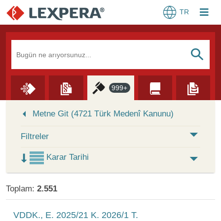
TR
Arama Kutusu
S
999+
Skip to Search Results
Metne Git (4721 Türk Medenî Kanunu)
Filtreler
Karar Tarihi
Toplam:
2.551
VDDK., E. 2025/21 K. 2026/1 T.