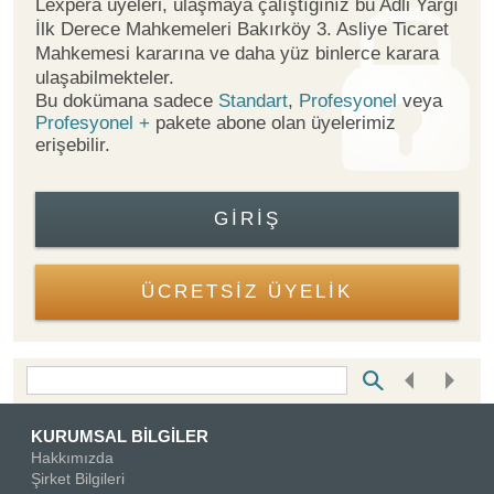
Lexpera üyeleri, ulaşmaya çalıştığınız bu Adli Yargı
İlk Derece Mahkemeleri Bakırköy 3. Asliye Ticaret
Mahkemesi kararına ve daha yüz binlerce karara
ulaşabilmekteler.
Bu dokümana sadece
Standart
,
Profesyonel
veya
Profesyonel +
pakete abone olan üyelerimiz
erişebilir.
GIRIŞ
ÜCRETSİZ ÜYELİK
Bottom Search Toolbar Highlight Text
KURUMSAL BİLGİLER
Hakkımızda
Şirket Bilgileri