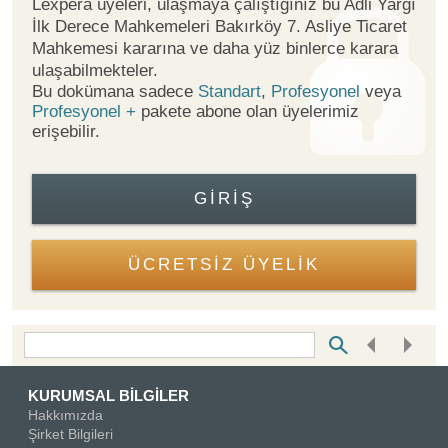
Lexpera üyeleri, ulaşmaya çalıştığınız bu Adli Yargı
İlk Derece Mahkemeleri Bakırköy 7. Asliye Ticaret
Mahkemesi kararına ve daha yüz binlerce karara
ulaşabilmekteler.
Bu dokümana sadece
Standart
,
Profesyonel
veya
Profesyonel +
pakete abone olan üyelerimiz
erişebilir.
GIRIŞ
ÜCRETSİZ ÜYELİK
Bottom Search Toolbar Highlight Text
KURUMSAL BİLGİLER
Hakkımızda
Şirket Bilgileri