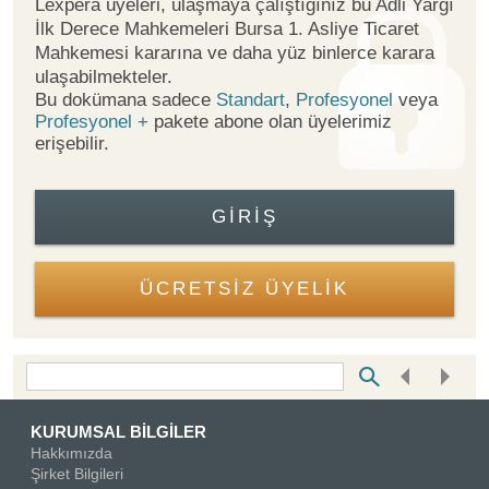
Lexpera üyeleri, ulaşmaya çalıştığınız bu Adli Yargı
İlk Derece Mahkemeleri Bursa 1. Asliye Ticaret
Mahkemesi kararına ve daha yüz binlerce karara
ulaşabilmekteler.
Bu dokümana sadece
Standart
,
Profesyonel
veya
Profesyonel +
pakete abone olan üyelerimiz
erişebilir.
GIRIŞ
ÜCRETSİZ ÜYELİK
Bottom Search Toolbar Highlight Text
KURUMSAL BİLGİLER
Hakkımızda
Şirket Bilgileri